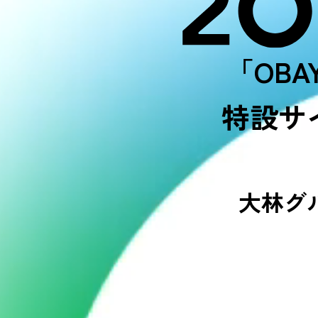
「OBAY
特設サ
大林グ