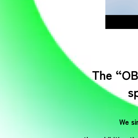
The “OB
s
We si