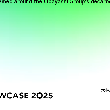
hemed around the Obayashi Group's decarbo
大林